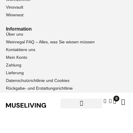
Vinovault
Winenest
Information
Über uns
Weinregal FAQ – Alles, was Sie wissen müssen
Kontaktiere uns
Mein Konto
Zahlung
Lieferung
Datenschutzrichtlinie und Cookies
Rückgabe- und Erstattungsrichtlinie
0
Wir sind bereit, Ihnen zu helfen
Telefon: +45 24 76 48 38
Mail: info@museliving.eu
Museliving ApS, Vejrøgade 14, 1. tv, 2100 Copenhagen Ø,
Denmark
Museliving GmbH, Äußere Bayreuther Str. 59, 90409 Nürnberg,