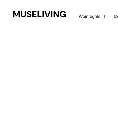
Warenkorb
Weinregale
M
Warenkorb
Zur Kasse gehen
Buy for
€
150.00
to get free shipping!
Your cart is empty!