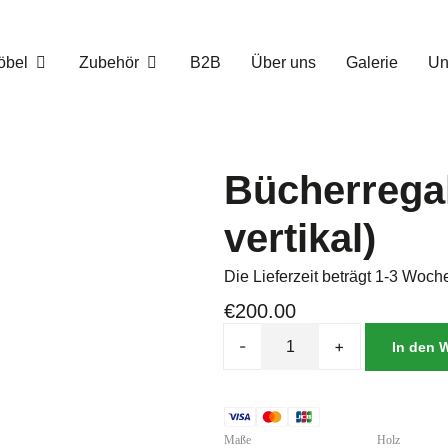
öbel
Zubehör
B2B
Über uns
Galerie
Un
Bücherregal
vertikal)
Die Lieferzeit beträgt 1-3 Woch
€
200.00
-
+
In den 
Maße
Holz