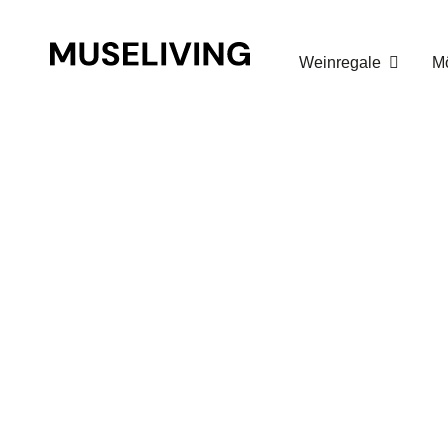
Warenkorb
Weinregale
M
Warenkorb
Zur Kasse gehen
Buy for
€
150.00
to get free shipping!
Your cart is empty!