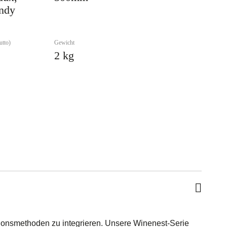
ndy
utto)
Gewicht
2 kg
tionsmethoden zu integrieren. Unsere Winenest-Serie