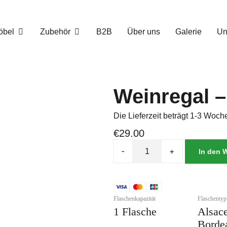
öbel
Zubehör
B2B
Über uns
Galerie
Un
Weinregal –
Die Lieferzeit beträgt 1-3 Woch
€
29.00
-
+
In den 
Flaschenkapazität
Flaschentyp
1 Flasche
Alsace
Borde