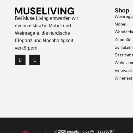
Shop
Weinrega
Bei Muse Living entwerfen wir
Möbel
minimalistische Möbel und
Wanddeko
Weinregale, die nordische
Zubehör
Eleganz und Nachhaltigkeit
Schlafzi
verkörpern.
Esszimm
Wohnzim
Vinovault
Winenest
© 2026 museliving.de
VAT: 33396767