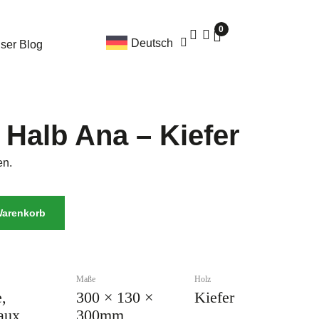
0
Deutsch
ser Blog
 Halb Ana – Kiefer
en.
Warenkorb
Maße
Holz
,
300 × 130 ×
Kiefer
aux,
300mm