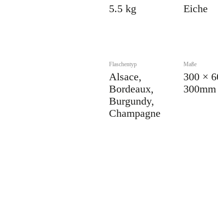
5.5 kg
Eiche
Flaschentyp
Maße
Alsace,
300 × 6
Bordeaux,
300mm
Burgundy,
Champagne