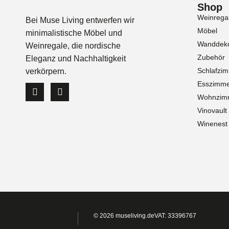
Shop
Weinrega
Bei Muse Living entwerfen wir
Möbel
minimalistische Möbel und
Wanddeko
Weinregale, die nordische
Zubehör
Eleganz und Nachhaltigkeit
Schlafzi
verkörpern.
Esszimm
Wohnzim
Vinovault
Winenest
© 2026 museliving.de
VAT: 33396767