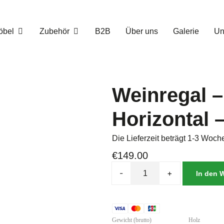
öbel
Zubehör
B2B
Über uns
Galerie
Un
Weinregal –
Horizontal 
Die Lieferzeit beträgt 1-3 Woch
€
149.00
-
+
In den 
Gewicht (brutto)
Holz