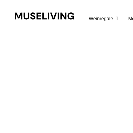
Warenkorb
Weinregale
M
Warenkorb
Zur Kasse gehen
Buy for
€
150.00
to get free shipping!
Your cart is empty!