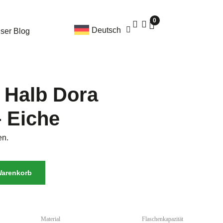
0
Deutsch
ser Blog
 Halb Dora
– Eiche
en.
Warenkorb
Material
Flaschenkapazität